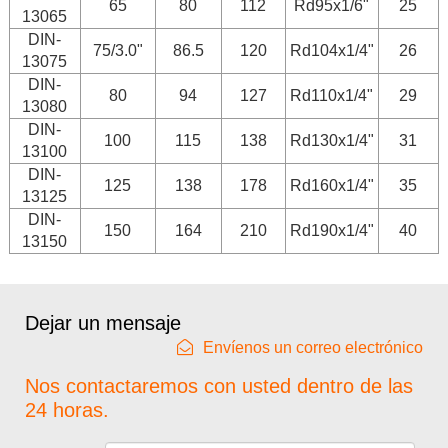
65
80
112
Rd95x1/6"
25
13065
DIN-
75/3.0"
86.5
120
Rd104x1/4"
26
13075
DIN-
80
94
127
Rd110x1/4"
29
13080
DIN-
100
115
138
Rd130x1/4"
31
13100
DIN-
125
138
178
Rd160x1/4"
35
13125
DIN-
150
164
210
Rd190x1/4"
40
13150
Dejar un mensaje
Envíenos un correo electrónico
Nos contactaremos con usted dentro de las
24 horas.