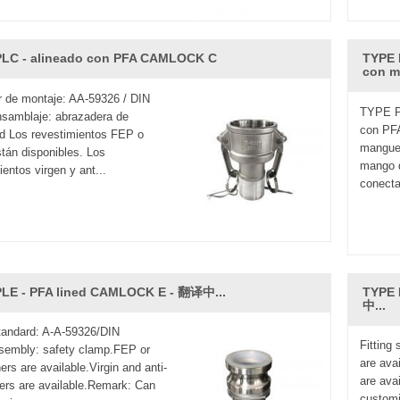
PLC - alineado con PFA CAMLOCK C
TYPE 
con m
 de montaje: AA-59326 / DIN
TYPE PA
samblaje: abrazadera de
con PFA
d Los revestimientos FEP o
manguer
án disponibles. Los
mango 
ientos virgen y ant...
conecta
LE - PFA lined CAMLOCK E - 翻译中...
TYPE 
中...
standard: A-A-59326/DIN
Fitting
sembly: safety clamp.FEP or
are avai
ers are available.Virgin and anti-
are ava
iners are available.Remark: Can
customi