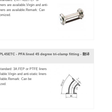
ers are available.Virgin and anti-
liners are available.Remark: Can
omized.
PL45ETC - PFA lined 45 degree tri-clamp fitting - 翻译
 standard: 3A.FEP or PTFE liners
lable.Virgin and anti-static liners
ilable.Remark: Can be
zed.