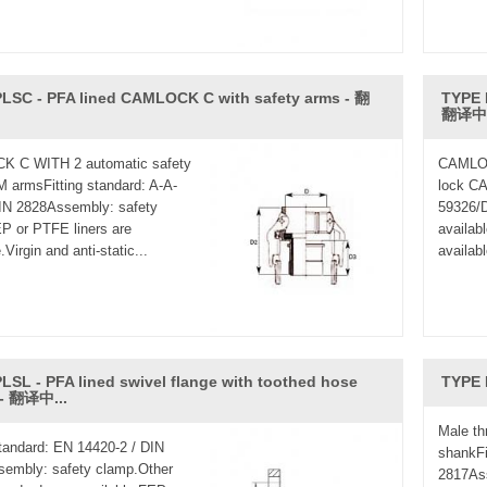
LSC - PFA lined CAMLOCK C with safety arms - 翻
TYPE 
翻译中.
 C WITH 2 automatic safety
CAMLOC
 armsFitting standard: A-A-
lock CA
IN 2828Assembly: safety
59326/D
P or PTFE liners are
availabl
.Virgin and anti-static...
availabl
LSL - PFA lined swivel flange with toothed hose
TYPE 
 - 翻译中...
Male th
tandard: EN 14420-2 / DIN
shankFi
sembly: safety clamp.Other
2817As