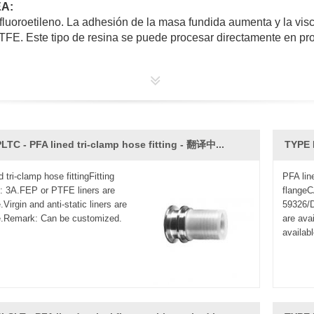
EA:
rafluoroetileno. La adhesión de la masa fundida aumenta y la vi
FE. Este tipo de resina se puede procesar directamente en pr
 tienen una excelente resistencia a la corrosión química, a tod
enas propiedades eléctricas, el aislamiento eléctrico no se ve af
afluoroetileno, mejor que la del fluoruro de vinilideno.
compresión son mejores que PTFE, resistencia a la tracción alt
Retardante de llama hasta grado V0
LTC - PFA lined tri-clamp hose fitting - 翻译中...
TYPE 
rrosión, piezas resistentes al desgaste, sellos, aislamiento y 
ión contra la corrosión, materiales de sellado, casquillos de vá
 tri-clamp hose fittingFitting
PFA lin
: 3A.FEP or PTFE liners are
flange
.Virgin and anti-static liners are
59326/D
lón, insistimos en el desarrollo técnico, la innovación continu
e.Remark: Can be customized.
are ava
availabl
cterísticas:
PFA de grado alimenticio por fusión a alta temperatura y product
otal, el rango de temperatura de -60 ℃ a + 230 ℃.
uímicos corrosivos fuertes, aire caliente, aceite caliente, vapor,