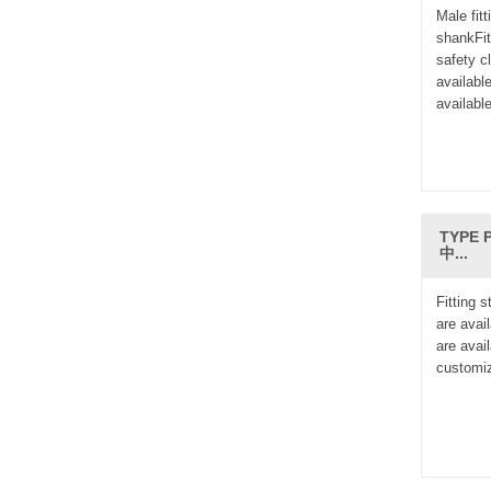
Male fit
shankFi
safety c
available
availabl
TYPE P
中...
Fitting 
are avail
are avai
customi