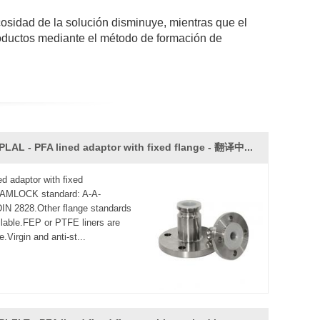
scosidad de la solución disminuye, mientras que el
oductos mediante el método de formación de
os los productos químicos son corrosivos, el
ectado por la temperatura, con "el rey de plástico".
a, elongación de hasta 100-300%. Buena propiedad
PLAL - PFA lined adaptor with fixed flange - 翻译中...
piezas de equipos médicos.
lvulas y contenedores de productos químicos a alta
ed adaptor with fixed
CAMLOCK standard: A-A-
IN 2828.Other flange standards
a del producto para que nuestros productos cumplan
ilable.FEP or PTFE liners are
e.Virgin and anti-st...
os de acero inoxidable en conjunto, la superficie es
 etc.