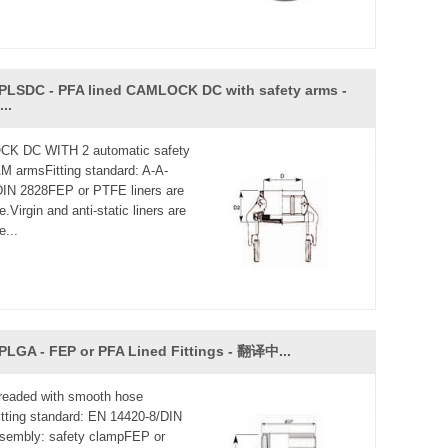
PLSDC - PFA lined CAMLOCK DC with safety arms -
..
K DC WITH 2 automatic safety
M armsFitting standard: A-A-
IN 2828FEP or PTFE liners are
e.Virgin and anti-static liners are
e...
PLGA - FEP or PFA Lined Fittings - 翻译中...
readed with smooth hose
tting standard: EN 14420-8/DIN
sembly: safety clampFEP or