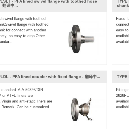
binan con la manguera de teflón es ampliamente utilizado en l
LSLT - PFA lined swivel flange with toothed hose
TYPE 
 - 翻译中...
shank
d swivel flange with toothed
Fixed f
nkSwivel flange with toothed
connect
nk for connect with another
easy to
sely, no easy to drop.Other
availab
andar...
availabl
LDL - PFA lined coupler with fixed flange​ - 翻译中...
TYPE 
 standard: A-A-59326/DIN
Fitting
 or PTFE liners are
2828FEP
.Virgin and anti-static liners are
availabl
e.Remark: Can be customized.
availab