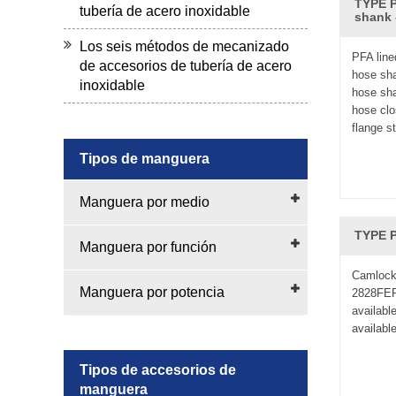
El uso de accesorios de manguera de teflón que com
TYPE P
tubería de acero inoxidable
shank
y alcalina, etc.
Los seis métodos de mecanizado
PFA line
de accesorios de tubería de acero
hose sha
inoxidable
hose sha
hose clo
flange st
Tipos de manguera
Manguera por medio
TYPE P
Manguera por función
Camlock
Manguera por potencia
2828FEP
available
availabl
Tipos de accesorios de
manguera