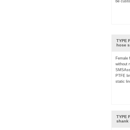
be custo
TYPE P
hose s
Female f
without 
SMSAsse
PTFE lin
static li
TYPE P
shank