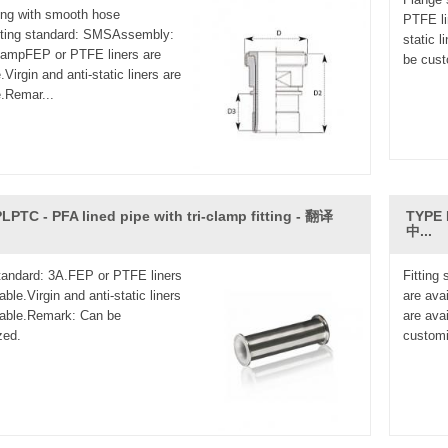
ting with smooth hose
PTFE lin
tting standard: SMSAssembly:
static 
lampFEP or PTFE liners are
be cust
.Virgin and anti-static liners are
e.Remar...
LPTC - PFA lined pipe with tri-clamp fitting - 翻译
TYPE 
中...
standard: 3A.FEP or PTFE liners
Fitting
able.Virgin and anti-static liners
are avai
lable.Remark: Can be
are ava
zed.
customi