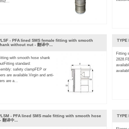
miz...
LSF - PFA lined SMS female fitting with smooth
TYPE 
hank without nut - 翻译中...
Fitting
itting with smooth hose shank
2828.FE
nutFitting standard:
availabl
mbly: safety clampFEP or
availab
ers are available.Virgin and anti-
ners are a...
LSM - PFA lined SMS male fitting with smooth hose
TYPE 
 - 翻译中...
Flange 