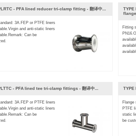
LRTC - PFA lined reducer tri-clamp fitting - 翻译中...
TYPE P
flang
standard: 3A.FEP or PTFE liners
Fitting
able.Virgin and anti-static liners
PN16.Ot
lable.Remark: Can be
availab
zed.
availabl
availabl
LTTC - PFA lined tee tri-clamp fittings - 翻译中...
TYPE 
standard: 3A.FEP or PTFE liners
Flange 
able.Virgin and anti-static liners
PTFE lin
lable.Remark: Can be
static 
zed.
be cust