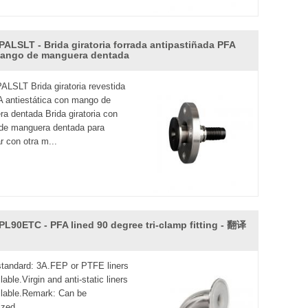
PALSLT - Brida giratoria forrada antipastiñada PFA
ango de manguera dentada
LSLT Brida giratoria revestida
 antiestática con mango de
a dentada Brida giratoria con
de manguera dentada para
r con otra m...
PL90ETC - PFA lined 90 degree tri-clamp fitting - 翻译
 standard: 3A.FEP or PTFE liners
lable.Virgin and anti-static liners
ilable.Remark: Can be
zed.