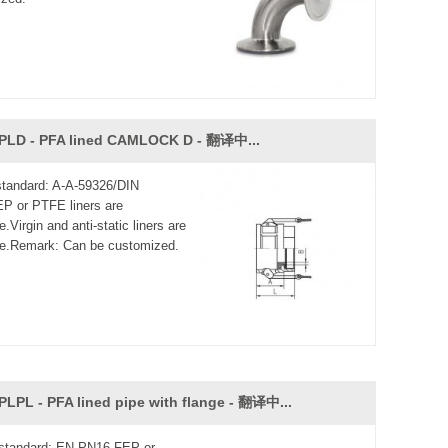
PLD - PFA lined CAMLOCK D - 翻译中...
 standard: A-A-59326/DIN
P or PTFE liners are
e.Virgin and anti-static liners are
le.Remark: Can be customized.
PLPL - PFA lined pipe with flange - 翻译中...
standard: EN PN16.FEP or