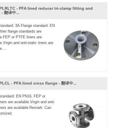
LRLTC - PFA lined reducer tri-clamp fitting and
e - 翻译中...
 standard: 3A.Flange standard: EN
her flange standards are
le.FEP or PTFE liners are
e.Virgin and anti-static liners are
e....
PLCL - PFA lined cross flange - 翻译中...
standard: EN PN16. FEP or
ers are available.Virgin and anti-
liners are available.Remark: Can
omized.