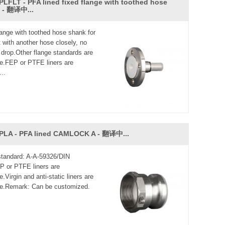
a corrosión farmacéutica, cosmética, química, ácida
PLFLT - PFA lined fixed flange with toothed hose
​ - 翻译中...
lange with toothed hose shank for
 with another hose closely, no
 drop.Other flange standards are
le.FEP or PTFE liners are
...
PLA - PFA lined CAMLOCK A - 翻译中...
 standard: A-A-59326/DIN
 or PTFE liners are
e.Virgin and anti-static liners are
le.Remark: Can be customized.