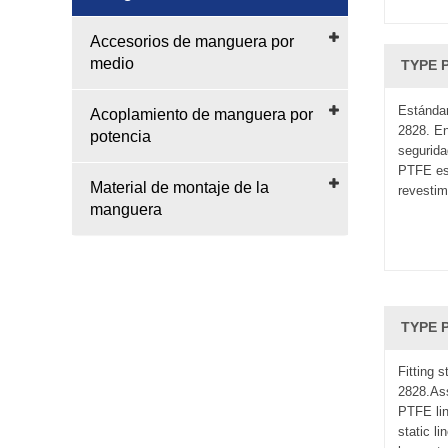
Accesorios de manguera por
medio
TYPE 
Estándar
Acoplamiento de manguera por
2828. En
potencia
segurida
PTFE est
Material de montaje de la
revestim
manguera
TYPE P
Fitting 
2828.As
PTFE lin
static l