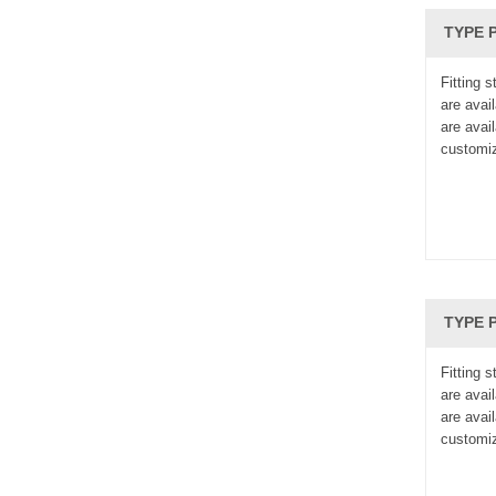
TYPE P
Fitting 
are avail
are avai
customi
TYPE P
Fitting 
are avail
are avai
customi