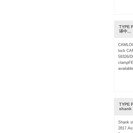
TYPE P
译中...
CAMLOCK
lock CAM
59326/D
clampFE
available
TYPE P
shank
Shank s
2817.As