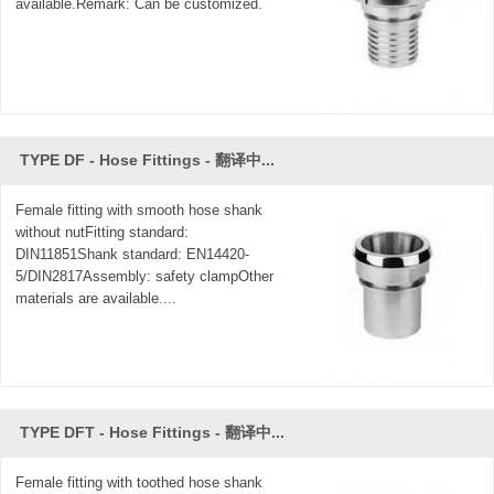
available.Remark: Can be customized.
TYPE DF - Hose Fittings - 翻译中...
Female fitting with smooth hose shank
without nutFitting standard:
DIN11851Shank standard: EN14420-
5/DIN2817Assembly: safety clampOther
materials are available....
TYPE DFT - Hose Fittings - 翻译中...
Female fitting with toothed hose shank