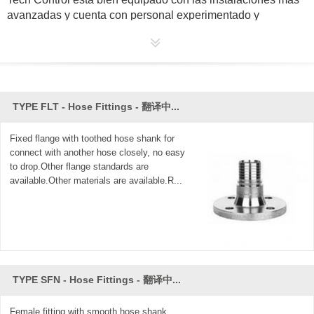
avanzadas y cuenta con personal experimentado y
dedicado.
Estamos felices y orgullosos de que nuestro éxito no se
base solamente en el conocimiento de fabricación total y la
innovación diaria, sino también en la inspección más
TYPE FLT - Hose Fittings - 翻译中...
estricta en cada fase de producción. Con tal experiencia
exitosa, traemos nuestros productos con los siguientes
requisitos para compartir con los clientes: más seguridad,
Fixed flange with toothed hose shank for
connect with another hose closely, no easy
menor costo, mayor calidad, larga vida útil y mejor
to drop.Other flange standards are
eficiencia.
available.Other materials are available.R...
Cada pieza de los
racores de
tubería
de
acero inoxidable
de
Tech Control se produce bajo el más estricto control de
materiales y la más alta precisión diseñada para cumplir con
los estándares sanitarios y los requisitos de seguridad de
clase mundial. Además, las excelentes características
metalúrgicas y las rígidas dimensiones son favorecidas por
TYPE SFN - Hose Fittings - 翻译中...
todos los ingenieros de tuberías. Tech Control, ofrece una
línea completa de accesorios estándar y especiales, para
Female fitting with smooth hose shank