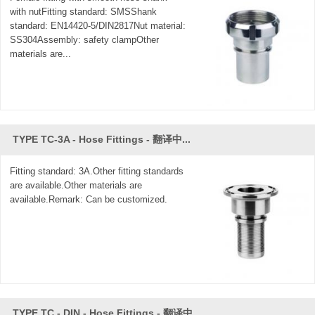
que los procesadores tengan varios tipos de opciones, los
with nutFitting standard: SMSShank
estilos de conexión incluyen Butt Weld, Expanding y Hose
standard: EN14420-5/DIN2817Nut material:
SS304Assembly: safety clampOther
Adaptor, los catálogos de productos están disponibles a
materials are...
pedido.
TYPE TC-3A - Hose Fittings - 翻译中...
Fitting standard: 3A.Other fitting standards
are available.Other materials are
available.Remark: Can be customized.
TYPE TC - DIN - Hose Fittings - 翻译中...