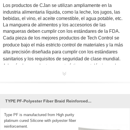
Los
productos de
CJan
se utilizan ampliamente en la
industria alimentaria líquida, como la leche, los jugos, las
bebidas, el vino, el aceite comestible, el agua potable, etc.
La manguera de alimentos y los accesorios de las
mangueras deben cumplir con los estándares de la FDA.
Cada pieza de los mejores productos de Tech Control se
produce bajo el más estricto control de materiales y la más
alta precisión diseñada para cumplir con los estándares
sanitarios y los requisitos de seguridad de clase mundial.
Además, las excelentes características metalúrgicas y las
rígidas dimensiones son favorecidas por todos los
ingenieros de tuberías. Tech Control, ofrece una línea
completa de productos estándar y especializados, para que
los procesadores tengan varios tipos de opciones, los
estilos de conexión incluyen Butt Weld, Expanding y
Hose
TYPE PF-Polyester Fiber Braid Reinforced...
Adaptor
, los catálogos de productos están disponibles a
pedido.
Type PF is manufactured from High purity
platinum cured Silicone with polyester fiber
reinforcement.