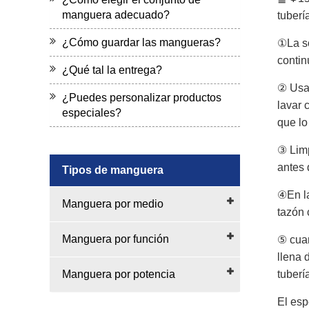
manguera adecuado?
tuberí
¿Cómo guardar las mangueras?
①La so
contin
¿Qué tal la entrega?
② Usar
¿Puedes personalizar productos
lavar 
especiales?
que lo
③ Limp
antes 
Tipos de manguera
④En la
Manguera por medio
tazón 
Manguera por función
⑤ cuan
llena 
Manguera por potencia
tubería
El esp