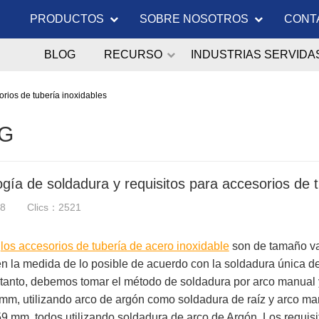
PRODUCTOS
SOBRE NOSOTROS
CONT
BLOG
RECURSO
INDUSTRIAS SERVIDA
orios de tubería inoxidables
G
gía de soldadura y requisitos para accesorios de t
18
Clics：2521
o
los accesorios de tubería de acero inoxidable
son de tamaño var
en la medida de lo posible de acuerdo con la soldadura única de
 tanto, debemos tomar el método de soldadura por arco manual 
m, utilizando arco de argón como soldadura de raíz y arco ma
 mm, todos utilizando soldadura de arco de Argón. Los requisi