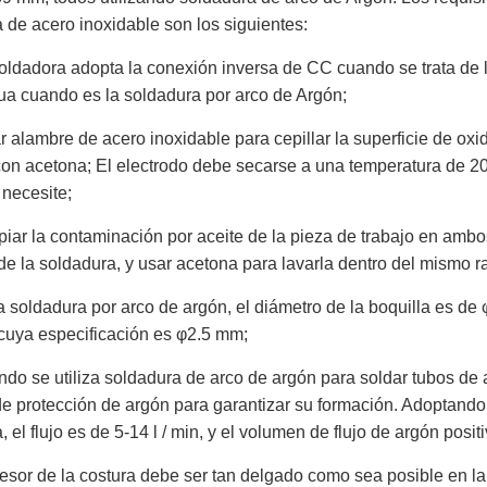
a de acero inoxidable son los siguientes:
ldadora adopta la conexión inversa de CC cuando se trata de la
ua cuando es la soldadura por arco de Argón;
 alambre de acero inoxidable para cepillar la superficie de oxi
con acetona; El electrodo debe secarse a una temperatura de 
 necesite;
iar la contaminación por aceite de la pieza de trabajo en amb
de la soldadura, y usar acetona para lavarla dentro del mismo r
 soldadura por arco de argón, el diámetro de la boquilla es d
cuya especificación es φ2.5 mm;
do se utiliza soldadura de arco de argón para soldar tubos de a
de protección de argón para garantizar su formación. Adoptando
, el flujo es de 5-14 l / min, y el volumen de flujo de argón posit
esor de la costura debe ser tan delgado como sea posible en la 