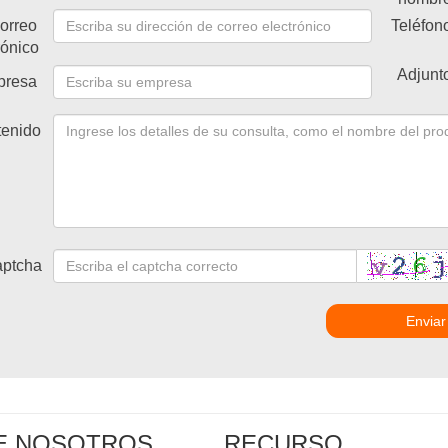
orreo
Teléfon
rónico
Adjunt
presa
enido
ptcha
Enviar
E NOSOTROS
RECURSO