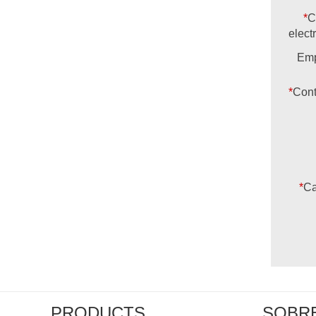
*
C
elect
Em
*
Cont
*
Ca
PRODUCTS
SOBR