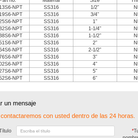
Part no.
Material
Size
Th
13S6-NPT
SS316
1/2"
N
19S6-NPT
SS316
3/4"
N
25S6-NPT
SS316
1"
N
32S6-NPT
SS316
1-1/4"
N
38S6-NPT
SS316
1-1/2"
N
51S6-NPT
SS316
2"
N
64S6-NPT
SS316
2-1/2"
N
76S6-NPT
SS316
3"
N
02S6-NPT
SS316
4"
N
27S6-NPT
SS316
5"
N
52S6-NPT
SS316
6"
N
r un mensaje
contactaremos con usted dentro de las 24 horas.
Título
*
T
nombr