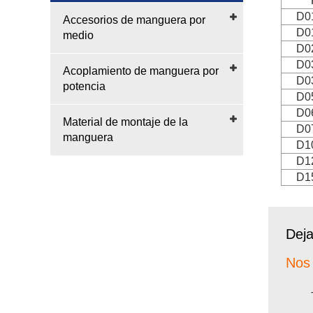
D0
Accesorios de manguera por
D0
medio
D0
D0
Acoplamiento de manguera por
D0
potencia
D0
D0
Material de montaje de la
D0
manguera
D1
D1
D1
Deja
Nos 