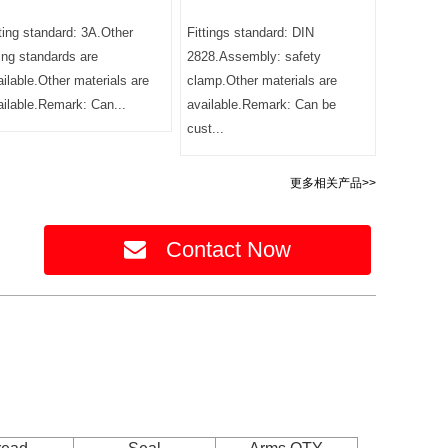
tting standard: 3A.Other
Fittings standard: DIN
ting standards are
2828.Assembly: safety
ailable.Other materials are
clamp.Other materials are
ailable.Remark: Can...
available.Remark: Can be
cust...
更多相关产品>>
Contact Now