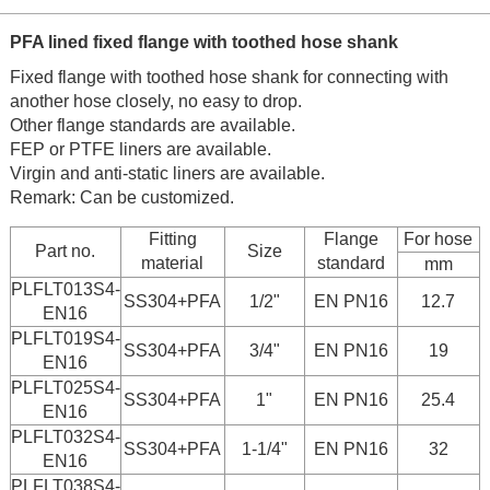
PFA lined fixed flange with toothed hose shank
Fixed flange with toothed hose shank for connecting with
another hose closely, no easy to drop.
Other flange standards are available.
FEP or PTFE liners are available.
Virgin and anti-static liners are available.
Remark: Can be customized.
Fitting
Flange
For hose
Part no.
Size
material
standard
mm
PLFLT013S4-
SS304+PFA
1/2"
EN PN16
12.7
EN16
PLFLT019S4-
SS304+PFA
3/4"
EN PN16
19
EN16
PLFLT025S4-
SS304+PFA
1"
EN PN16
25.4
EN16
PLFLT032S4-
SS304+PFA
1-1/4"
EN PN16
32
EN16
PLFLT038S4-