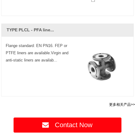
TYPE PLCL - PFA line...
Flange standard: EN PN16. FEP or
PTFE liners are available.Virgin and
anti-static liners are availab...
更多相关产品>>
Contact Now