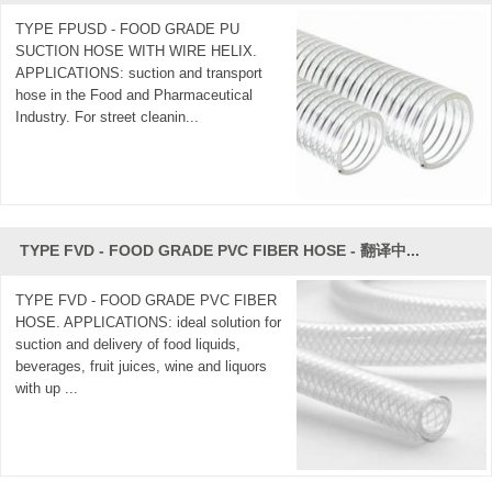
resistencia al fuego.
TYPE FPUSD - FOOD GRADE PU
SUCTION HOSE WITH WIRE HELIX.
Mangueras de PVC para alimentos
APPLICATIONS: suction and transport
CJan- proveedor de mangueras de PVC comprometido con
hose in the Food and Pharmaceutical
el suministro de tubos de plástico de calidad alimentaria
Industry. For street cleanin...
seguros y confiables de alta calidad que satisfacen las
múltiples demandas de la industria. CJAN ofrece varios
tipos de mangueras de PVC, como tubos de PVC reforzado
con alambre de acero y
tubos de
PVC reforzados con fibra.
Se utilizan para descargar agua, aceite, gas, alimentos, etc.
TYPE FVD - FOOD GRADE PVC FIBER HOSE - 翻译中...
Las características del tubo de PVC I ncluyen:
TYPE FVD - FOOD GRADE PVC FIBER
1. Ligero, suave y fácil de mover.
HOSE. APPLICATIONS: ideal solution for
2. Anti-Erossion, anti-UV.
suction and delivery of food liquids,
3. Cumple con el estándar de comida. También se pueden
beverages, fruit juices, wine and liquors
usar en áreas de alimentos.
with up ...
4. Claro, Visual. Puedes ver el fluido adentro.
CJan prioriza 'Alto valor en precio, tiempo de producción
eficiente y excelentes servicios posventa' como nuestro
principio. Bienvenido a contactarnos