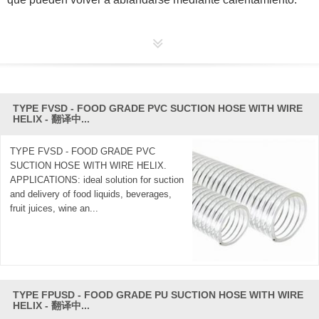
Normalmente, los termoplásticos se suministran en forma de
material granulado (compuestos) con aditivos
(antioxidantes, etc.) ya mezclados. Sin embargo, la resina
de PVC a menudo se suministra en forma de polvo y es
posible el almacenamiento a largo plazo, ya que el material
TYPE FVSD - FOOD GRADE PVC SUCTION HOSE WITH WIRE
es resistente a la oxidación y la degradación. Varios aditivos
HELIX - 翻译中...
y pigmentos se agregan al PVC durante la etapa de
procesamiento, y la mezcla se convierte luego en productos
TYPE FVSD - FOOD GRADE PVC
de PVC.
SUCTION HOSE WITH WIRE HELIX.
APPLICATIONS: ideal solution for suction
El PVC es un termoplástico hecho de 57% de cloro
and delivery of food liquids, beverages,
(derivado de la sal de grado industrial) y 43% de carbono
fruit juices, wine an...
(derivado predominantemente del petróleo / gas a través del
etileno). Es menos dependiente que otros polímeros en
petróleo crudo o gas natural, que no son renovables, y por lo
tanto puede considerarse como un plástico que ahorra
recursos naturales, en contraste con plásticos como PE, PP,
TYPE FPUSD - FOOD GRADE PU SUCTION HOSE WITH WIRE
PET y PS, que son totalmente dependientes del petróleo o
HELIX - 翻译中...
gas Este cloro proporciona al PVC una excelente