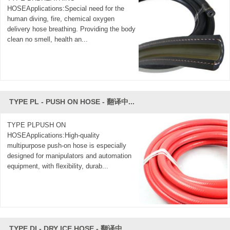
sanitarios y los requisitos de seguridad de clase mundial.
HOSEApplications:Special need for the
Además, las excelentes características metalúrgicas y las
human diving, fire, chemical oxygen
delivery hose breathing. Providing the body
rígidas dimensiones son favorecidas por todos los
clean no smell, health an...
ingenieros de tuberías. Tech Control, ofrece una línea
completa de productos estándar y especializados, para que
los procesadores tengan diferentes tipos de opciones, los
estilos de conexión incluyen Butt Weld, Expanding y Hose
Adaptor, los catálogos de productos están disponibles a
pedido.
TYPE PL - PUSH ON HOSE - 翻译中...
CJan prioriza 'Alto valor en precio, tiempo de producción
TYPE PLPUSH ON
eficiente y excelentes servicios posventa' como nuestro
HOSEApplications:High-quality
principio. Bienvenido a contactarnos
multipurpose push-on hose is especially
designed for manipulators and automation
equipment, with flexibility, durab...
TYPE DI - DRY ICE HOSE - 翻译中...