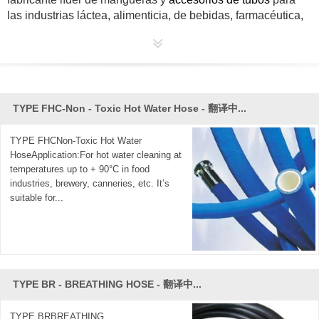
las industrias láctea, alimenticia, de bebidas, farmacéutica,
biotecnológica, biopharm, cosmética y muchas otras. Al ser
parte de la naturaleza, nos comprometemos a crear
productos sanitarios y de seguridad para brindarles a todos
una vida mejor.
TYPE FHC-Non - Toxic Hot Water Hose - 翻译中...
Tech Control está bien equipado con las instalaciones más
avanzadas y cuenta con personal experimentado y
dedicado. Estamos felices y orgullosos de que nuestro éxito
TYPE FHCNon-Toxic Hot Water
HoseApplication:For hot water cleaning at
no se base solamente en el conocimiento de fabricación
temperatures up to + 90°C in food
total y la innovación diaria, sino también en la inspección
industries, brewery, canneries, etc. It’s
más estricta en cada fase de producción. Con tal
suitable for...
experiencia exitosa, traemos nuestros productos con los
siguientes requisitos para compartir con los clientes: más
seguridad, menor costo, mayor calidad, larga vida útil y
mejor eficiencia.
Cada pieza de los mejores productos de Tech Control se
TYPE BR - BREATHING HOSE - 翻译中...
produce bajo el más estricto control de materiales y la más
alta precisión diseñada para cumplir con los estándares
TYPE BRBREATHING