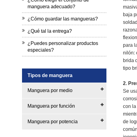
manguera adecuado?
masiva
baja p
¿Cómo guardar las mangueras?
soldad
razona
¿Qué tal la entrega?
flexio
¿Puedes personalizar productos
para l
especiales?
nilón:
brida 
tipo br
Tipos de manguera
2. Pr
Manguera por medio
Se usa
corros
Manguera por función
con la
mientr
Manguera por potencia
de log
comúnm
ingeni