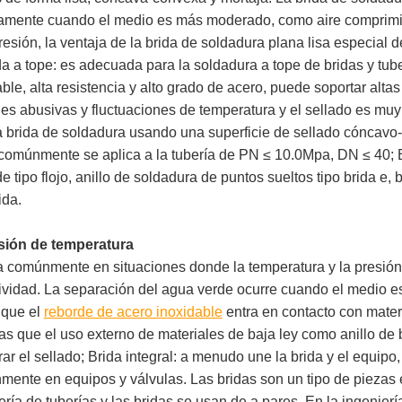
mente cuando el medio es más moderado, como aire comprimido 
resión, la ventaja de la brida de soldadura plana lisa especial 
a a tope: es
adecuada para la soldadura a tope de bridas y tube
ble, alta resistencia y alto grado de acero,
puede soportar
altas
nes abusivas y fluctuaciones de temperatura y el sellado es mu
a brida de soldadura usando una superficie de sellado cóncavo
 comúnmente se aplica a la tubería de PN ≤ 10.0Mpa, DN ≤ 40; 
de tipo flojo, anillo de soldadura de puntos sueltos tipo brida
e, b
ida.
esión de temperatura
 comúnmente en situaciones donde la temperatura y la presión d
ividad. La separación del agua verde ocurre cuando el medio es 
 que el
reborde de acero inoxidable
entra en contacto con mater
as que el uso externo de materiales de baja ley como anillo de b
rar el sellado; Brida integral: a menudo une la brida y el equipo,
ente en equipos y válvulas. Las bridas son un tipo de piezas 
ería de tuberías y las bridas se usan de a pares. En la ingeniería