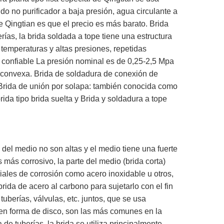
no purificador a baja presión, agua circulante a
de Qingtian es que el precio es más barato. Brida
rías, la
brida
soldada a tope
tiene
una estructura
 temperaturas y altas presiones, repetidas
y confiable La presión nominal es de 0,25-2,5 Mpa
-convexa. Brida de soldadura de conexión de
Brida de unión por solapa:
también
conocida como
rida tipo brida suelta y Brida y soldadura a tope
el medio no son altas y el medio tiene una fuerte
más corrosivo, la parte del medio (brida corta)
iales de corrosión como acero inoxidable u otros,
rida de acero al carbono para sujetarlo con el fin
 tuberías, válvulas, etc. juntos, que se usa
en forma de disco, son las más comunes en la
 de tuberías, la brida se utiliza principalmente