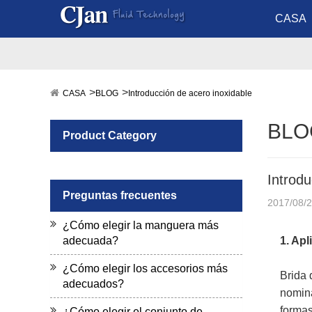
CASA
CASA
BLOG
Introducción de acero inoxidable
BLO
Product Category
Introdu
Preguntas frecuentes
2017/08/
¿Cómo elegir la manguera más
adecuada?
1. Apl
¿Cómo elegir los accesorios más
Brida 
adecuados?
nomina
formas
¿Cómo elegir el conjunto de