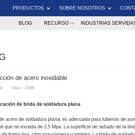
PRODUCTOS
SOBRE NOSOTROS
CONT
BLOG
RECURSO
INDUSTRIAS SERVIDA
G
cción de acero inoxidable
24
Clics：2488
icación de brida de soldadura plana
de acero de soldadura plana: es adecuada para tuberías de ace
l que no exceda de 2.5 Mpa. La superficie de sellado de la bri
 de forma lisa, cóncava-convexa y mortaja. La brida de soldadur