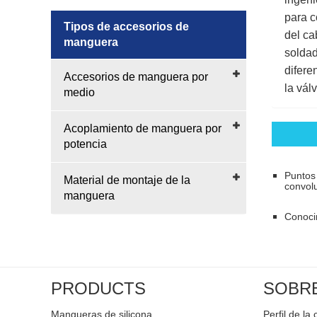
para c
Tipos de accesorios de
del ca
manguera
soldad
difere
Accesorios de manguera por
la vál
medio
Acoplamiento de manguera por
potencia
Puntos 
Material de montaje de la
convol
manguera
Conoci
PRODUCTS
SOBR
Mangueras de silicona
Perfil de l